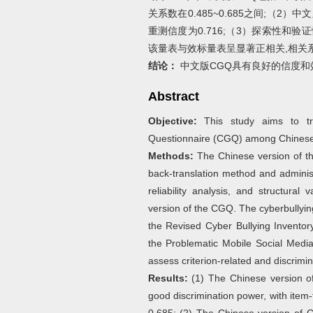
关系数在0.485~0.685之间;（2）中文
重测信度为0.716;（3）探索性和
该量表与效标量表呈显著正相关,相关系数为
结论：
中文版CGQ具有良好的信度和
Abstract
Objective:
This study aims to tra
Questionnaire (CGQ) among Chinese 
Methods:
The Chinese version of t
back-translation method and administ
reliability analysis, and structura
version of the CGQ. The cyberbullyin
the Revised Cyber Bullying Inventor
the Problematic Mobile Social Med
assess criterion-related and discrimina
Results:
(1) The Chinese version of
good discrimination power, with item-t