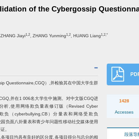
idation of the Cybergossip Questionn
1,2
1,2
1,2,*
 ZHANG Jiayi
, ZHANG Yunming
, HUANG Liang
PDF
p Questionnaire,CGQ）,并检验其在中国大学生群
Q,并在1 006名大学生中施测。对中文版CGQ进
1428
使用网络欺负量表修订版（Revised Cyber
Accesses
中的网络欺负（cyberbullying,CB）分量表和网络受欺负
CV）分量表、校园负面八卦量表和青少年问题性移动社交媒体使用
验证。
段落导
目,各项目均具有良好的区分度,各项目得分与总分的相