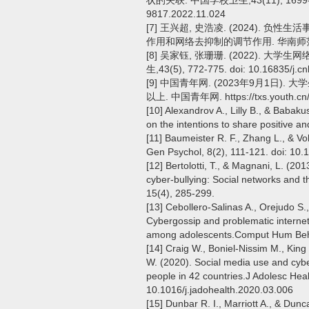
状的关联. 中国学校卫生,43(11), 1699-1703
9817.2022.11.024
[7] 王兴超, 史浩凌. (2024).
作用和网络去抑制的调节作用. 华南师范大学学报
[8] 吴家钰, 张珊珊. (2022).
生,43(5), 772-775. doi: 10.16835/j.c
[9] 中国青年网. (2023年9月1日
以上. 中国青年网. https://txs.youth.cn
[10] Alexandrov A., Lilly B., & Babaku
on the intentions to share positive 
[11] Baumeister R. F., Zhang L., & Vo
Gen Psychol, 8(2), 111-121. doi: 10
[12] Bertolotti, T., & Magnani, L. (20
cyber-bullying: Social networks and th
15(4), 285-299.
[13] Cebollero-Salinas A., Orejudo S.
Cybergossip and problematic internet
among adolescents.Comput Hum Beha
[14] Craig W., Boniel-Nissim M., King 
W. (2020). Social media use and cyber
people in 42 countries.J Adolesc Heal
10.1016/j.jadohealth.2020.03.006
[15] Dunbar R. I., Marriott A., & Du