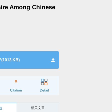
aire Among Chinese
(1013 KB)
0
Citation
Detail
相关文章
航