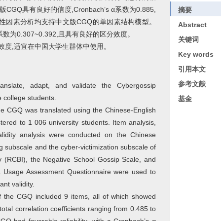
版CGQ具有良好的信度,Cronbach’s α系数为0.885,
摘要
验证性因素分析均支持中文版CGQ的单因素结构模型。
Abstract
0.307~0.392,且具有良好的区分效度。
关键词
效度,适宜在中国大学生群体中使用。
Key words
引用本文
参考文献
nslate, adapt, and validate the Cybergossip
college students.
基金
he CGQ was translated using the Chinese-English
ered to 1 006 university students. Item analysis,
l validity analysis were conducted on the Chinese
g subscale and the cyber-victimization subscale of
y (RCBI), the Negative School Gossip Scale, and
ia Usage Assessment Questionnaire were used to
nt validity.
 the CGQ included 9 items, all of which showed
otal correlation coefficients ranging from 0.485 to