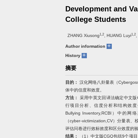
Development and Val
College Students
1,2
1,2
ZHANG Xiusong
, HUANG Luyi
,
+
Author information
+
History
摘要
目的：
汉化网络八卦量表（Cybergossi
体中的信度和效度。
方法：
采用中英文回译法确定中文版CG
行项目分析、信度分析和结构效度分析,
Bullying Inventory,RCBI）
（cyber-victimization,
评估问卷进行效标效度和区分效度的
结果：
（1）中文版CGQ包括9个项