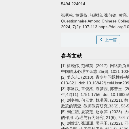
5494.224014
张秀松, 黄露仪, 张家怡, 张匀铭, 黄亮.
Questionnaire Among Chinese Colle
2024, 7(2): 107-113 https://doi.org/
上一篇
参考文献
[1] 褚晓伟, 范翠英. (2017).
中国临床心理学杂志,25(6), 1031-1034. doi
[2] 姜永志. (2018). 青少年问题
613-621. doi: 10.16842/j.cnki.issn2
[3] 李泳汉, 常俊杰, 袁梦园, 苏普玉.
生,42(11), 1751-1756. doi: 10.16835/
[4] 刘冬梅, 何云龙, 魏书圆. (20
欺凌的调查. 教师教育研究,33(2), 53-58. doi
[5] 刘仁洁, 夏凌翔, 赵永萍. (2
的作用. 心理与行为研究, 21(6), 784-791.
[6] 刘致宏, 张珊珊, 吴涵玉. (2