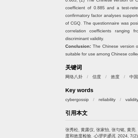
0.685; (2) The Chinese version of C
coefficient of 0.885 and a test-rete
confirmatory factor analyses support
of CGQ. The questionnaire was positi
correlation coefficients ranging
discriminant validity.
Conclusion:
The Chinese version of 
suitable for use among Chinese colle
关键词
网络八卦
/
信度
/
效度
/
中国
Key words
cybergossip
/
reliability
/
validit
引用本文
张秀松, 黄露仪, 张家怡, 张匀铭, 黄亮.
度和效度检验.
心理学通讯
. 2024, 7(2