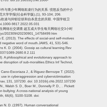
. doi:10.16835/j.cnki.1000-
 负性生活事件与青少年网络欺凌行为的关系: 愤怒反刍的中介
(社会科学版),(1), 93-104; 206.
 大学生网络欺凌与抑郁症状和自杀意念的关联. 中国学校卫
nki.1000-9817.2022.05.031
). 大学生网络社交调查:超五成大学生每天网络社交3小时
/yc/202309/t20230901_14758499.htm
s E. (2013). The effects of social-and self-motives
and negative word of mouth.JAMS, 41, 531-546.
hs K. D. (2004). Gossip as cultural learning.Rev
.1037/1089-2680.8.2.111
13). A philosophical and evolutionary approach to
e disruption of sub-moralities.Ethics Inf Technol,
, Cano-Escoriaza J., & Íñiguez-Berrozpe T. (2022).
 use in cyberaggression and cybervictimisation
v, 131, 107230. doi: 10.1016/j.chb.2022.107230
N., Walsh S. D., Boer M., Donnelly P. D., .. Pickett
-bullying: A cross-national analysis of young
th, 66(6), S100-S108. doi:
ncan N. D. (1997). Human conversational