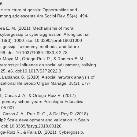
6.
he structure of gossip: Opportunities and
 among adolescents.Am Sociol Rev, 56(4), 494-
era E. M. (2021). Mechanisms of moral
cybergossip to cyberaggression: A longitudinal
, 18(3), 1000. doi: 10.3390/ijerph18031000
on gossip: Taxonomy, methods, and future
-99. doi: 10.1037/1089-2680.8.2.78
o-Moya M., Ortega-Ruiz R., & Romera E. M.
ergossip: Influence on social adjustment, bullying
 25, e6. doi:10.1017/SJP.2022.3
& Labianca G. (2010). A social network analysis of
nizational life.Group Organ Manage, 35(2), 177-
1
., Casas J. A., & Ortega-Ruiz R. (2017).
 primary school years.Psicología Educativa,
7.05.007
 Casas J. A., Ruiz R. O., & Del Rey R. (2018).
p? Scale development and validation in Spain
. doi: 10.3389/fpsyg.2018.00126
a-Ruiz R., & Falla D. (2021). Cybergossip,