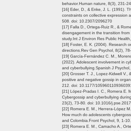
behavior.Human nature, 8(3), 231-24
[16] Eder, D., & Enke, J. L. (1991). T
constraints on collective expression
508. doi: 10.2307/2096270
[17] Falla D., Ortega-Ruiz R., & Rom
disengagement in the transition from 
study.Int J Environ Res Public Health
[18] Foster, E. K. (2004). Research 
directions.Rev Gen Psychol, 8(2), 78
[19] García-Fernández C. M., Moren
(2022). Adolescent involvement in cyb
and cyberbullying.Spanish J Psychol,
[20] Grosser T. J., Lopez-Kidwell V., 
positive and negative gossip in orga
212. doi: 10.1177/105960110936039
[21] López-Pradas I. C., Romera E. M
Cybergossip and cyberbullying during
23(2), 73-80. doi: 10.1016/j.pse.201
[22] Romera E. M., Herrera-López M.,
How much do adolescents cybergossi
and Colombia.Front Psychol, 9, 1-10
[23] Romera E. M., Camacho A., Orteg