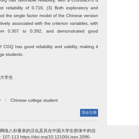
GQ had favorable reliability, with a Cronbach’s α
st reliability of 0.716; (3) Both exploratory and
ed the single factor model of the Chinese version
vely associated with the criterion variables, with
 from 0.307 to 0.392, and demonstrated good
CGQ has good reliability and validity, making it
ge students.
大学生
y
/
Chinese college student
导出引用
网络八卦量表的汉化及其在中国大学生群体中的信
): 107-113 https://doi.org/10.12100/j.issn.2096-