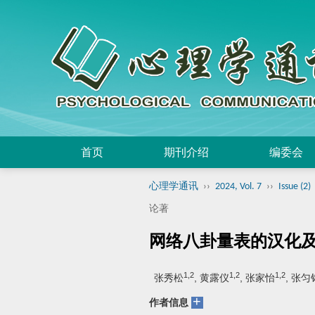
首页
期刊介绍
编委会
心理学通讯
››
2024, Vol. 7
››
Issue (2)
论著
网络八卦量表的汉化
1,2
1,2
1,2
张秀松
, 黄露仪
, 张家怡
, 张匀
+
作者信息