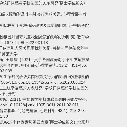
子依恋、学校归属感与学校适应的关系研究(硕士学位论文).
学生感知的班级人际和谐及其与社会行为的关系. 心理发展与教
2). 某医学院校学生学校适应现状及其影响因素. 济宁医学院
22). 学校氛围对留守儿童校园欺凌的影响机制研究. 教育学
cnki.1673-1298.2022.03.013
级学生亲子依恋和人际关系困扰的关系: 共情与同伴依恋的中
津师范大学.
 李涛, 王耀眉. (2024). 父亲协同教养对小学生友谊质量
用. 中国临床心理学杂志, 32(2), 451-456.
.02.038.
20). 小学生感知的班级氛围对欺负行为的影响: 心理弹性的
0. doi: 10.13342/j.cnki.cjhp.2020.06.024
持与小学生主观幸福感的关系研究: 学校归属感和学校适应的
学, 开封.
 戴家隽. (2011). 中文版学校归属感量表的信效度检验.
 10.16128/j.cnki.1005-3611.2011.02.011.
法偏差检验: 问题与建议. 心理科学, 43(1), 215-223.
01 30
自我同一性形成的个体因素与家庭因素(博士学位论文). 北京师