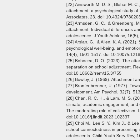
[22] Ainsworth M. D. S., Blehar M. C.,
attachment: a psychological study of
Associates, 23. doi: 10.4324/97802
[23] Armsden, G. C., & Greenberg, M.
attachment: Individual differences and
adolescence. J Youth Adolesc, 16(5)
[24] Arslan, G., & Allen, K. A. (2021)
psychological well-being, and emotion
14(4), 1501-1517. doi:10.1007/s121
[25] Bobocea, D. O. (2023). The attac
separation on school adjustment. Re
doi:10.18662/rrem/15.3/755
[26] Bowlby, J. (1969). Attachment an
[27] Bronfenbrenner, U. (1977). Tow
development. Am Psychol, 32(7), 513
[28] Chan, R. C. H., & Lam, M. S. (2
climate, academic engagement, and
The moderating role of collectivism. 
doi:10.1016/j.lindif.2023.102337
[29] Choi M., Lee S. Y., Kim J., & Lee
school-connectedness in presenting i
adolescents. Child Youth Serv Rev, 1