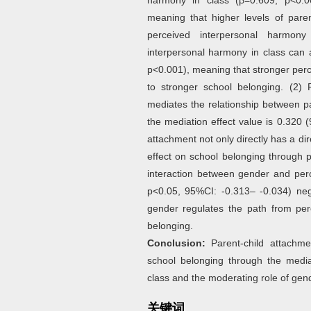
harmony in class (β=0.609, p<0.0
meaning that higher levels of paren
perceived interpersonal harmon
interpersonal harmony in class can a
p<0.001), meaning that stronger per
to stronger school belonging. (2) 
mediates the relationship between p
the mediation effect value is 0.320 
attachment not only directly has a dir
effect on school belonging through 
interaction between gender and perc
p<0.05, 95%CI: -0.313– -0.034) nega
gender regulates the path from per
belonging.
Conclusion:
Parent-child attachme
school belonging through the media
class and the moderating role of gen
关键词