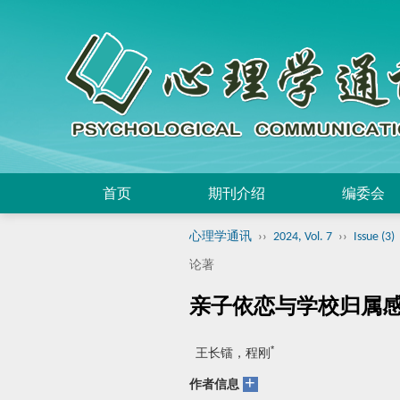
首页
期刊介绍
编委会
心理学通讯
››
2024, Vol. 7
››
Issue (3)
论著
亲子依恋与学校归属
*
王长镭，程刚
+
作者信息