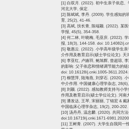
[1] 白双月. (2022). 初中生亲
河北大学, 保定.
[2] 陈斌斌, 李丹. (2009). 
育, 25(2), 41-46.
[3] 高斌, 扶长青, 陈端颖. (202
学报, 45(5), 354-358.
[4] 何二林, 叶晓梅, 毛亚庆. (20
报, 18(3), 144-158. doi: 10.14082/j.
[5] 敬惠云. (2022). 小学高年
介作用及教育启示(硕士学位论文). 天
[6] 李亚红, 卢嬿羽, 鲍旭辉, 曾超琼,
的影响: 父子依恋和情绪调节能力的链式中介作
doi: 10.16128/j.cnki.1005-3611.2024
[7] 柳慧萍, 陆海燕, 刘穿石. (20
中介作用. 中国健康心理学杂志, 28(6), 905-91
[8] 刘颖. (2022). 感知教师支
作用及教育启示(硕士学位论文). 河南大
[9] 潘发达, 王琴, 宋丽丽, 丁锦宏 &
中国临床心理学杂志, 19(2), 200-202. doi:
[10] 汤丹丹, 温忠麟. (2020). 共同方
doi:10.16719/j.cnki.1671-6981.2020
[11] 王树青. (2007). 大学生