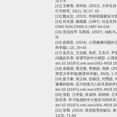
范大学.
[12] 王树青, 宋尚桂. (2012)
行为研究, 10(1), 32-37, 43.
[13] 魏全忠. (2022). 学校班级建设与管
[14] 肖水源, 杨德森. (1987). 社会
CNKI:SUN:ZXWS.0.1987-04-016
[15] 亚伯拉罕·马斯洛. (2007). 
社.
[16] 俞国良. (2024). 心理健康
科学版), (2), 29-43.
[17] 袁言云, 王志航, 孙庆, 王东方,
问题的关系: 有调节的中介模型. 心理发展与教育
doi:10.16187/j.cnki.issn1001-4918.2
[18] 袁振国, 黄忠敬, 李婧娟, 张静.
师范大学学报(教育科学版), 39(9), 1-32. doi
[19] 曾子豪, 胡义秋, 彭丽仪, 刘秀茹,
健康的影响: 压力知觉与人际关系的作用. 心
doi:10.16187/j.cnki.issn1001-4918.2
[20] 张彩, 江伊茹, 朱成伟, 邵婷婷,
的关系: 学习焦虑的中介效应与同伴关系的调节
doi:10.16187/j.cnki.issn1001-4918.2
[21] 张骞. (2024). 双系抚育的
12(3), 71-94.