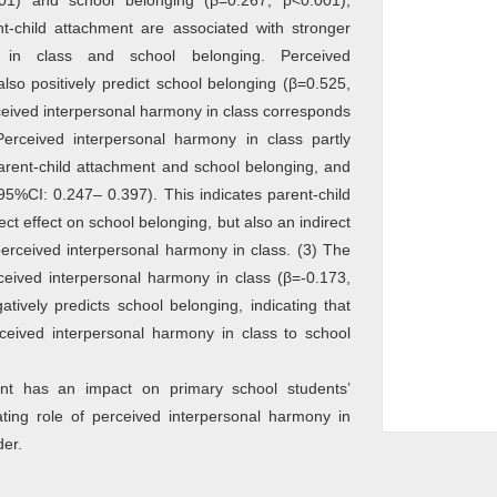
01) and school belonging (β=0.267, p<0.001),
t-child attachment are associated with stronger
y in class and school belonging. Perceived
lso positively predict school belonging (β=0.525,
ceived interpersonal harmony in class corresponds
Perceived interpersonal harmony in class partly
arent-child attachment and school belonging, and
(95%CI: 0.247– 0.397). This indicates parent-child
ect effect on school belonging, but also an indirect
perceived interpersonal harmony in class. (3) The
eived interpersonal harmony in class (β=-0.173,
tively predicts school belonging, indicating that
ceived interpersonal harmony in class to school
nt has an impact on primary school students’
ting role of perceived interpersonal harmony in
der.