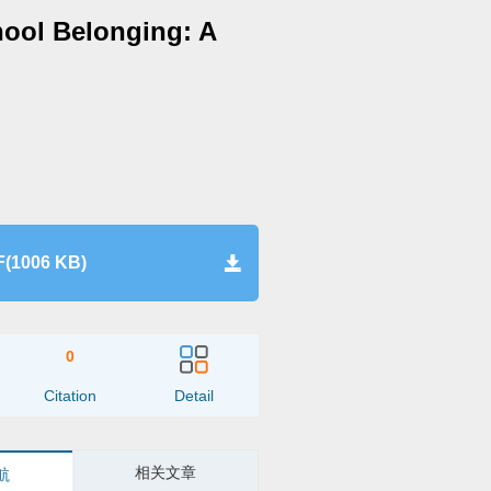
hool Belonging: A
(1006 KB)
0
Citation
Detail
相关文章
航