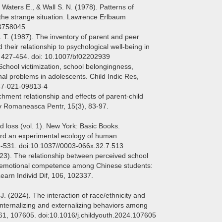
 Waters E., & Wall S. N. (1978). Patterns of
 the strange situation. Lawrence Erlbaum
03758045
 T. (1987). The inventory of parent and peer
 their relationship to psychological well-being in
, 427-454. doi: 10.1007/bf02202939
. School victimization, school belongingness,
al problems in adolescents. Child Indic Res,
87-021-09813-4
hment relationship and effects of parent-child
v Romaneasca Pentr, 15(3), 83-97.
d loss (vol. 1). New York: Basic Books.
ard an experimental ecology of human
-531. doi:10.1037//0003-066x.32.7.513
023). The relationship between perceived school
 emotional competence among Chinese students:
Learn Individ Dif, 106, 102337.
 J. (2024). The interaction of race/ethnicity and
nternalizing and externalizing behaviors among
61, 107605. doi:10.1016/j.childyouth.2024.107605